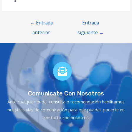
←
Entrada
Entrada
anterior
siguiente
→
Comunicate Con Nosotros
Ante cualquier duda, consulta o recomendación habilitamos
nuestras vías de comunicación para que puedas ponerte en
contacto con nosotros