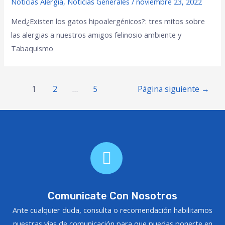
Noticias Alergia
,
Noticias Generales
/
noviembre 23, 2022
Med¿Existen los gatos hipoalergénicos?: tres mitos sobre
las alergias a nuestros amigos felinosio ambiente y
Tabaquismo
1
2
…
5
Página siguiente
→
Comunicate Con Nosotros
Ante cualquier duda, consulta o recomendación habilitamos
nuestras vías de comunicación para que puedas ponerte en